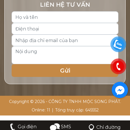
LIÊN HỆ TƯ VẤN
Copyright © 2026 - CÔNG TY TNHH MỘC SONG PHÁT.
Online:
11
|
Tổng truy cập:
645552
SMS
Gọi điện
Chỉ đường