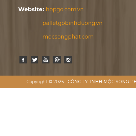
Website:
hopgo.com.vn
palletgobinhduong.vn
mocsongphat.com
Copyright © 2026 - CÔNG TY TNHH MỘC SONG PH