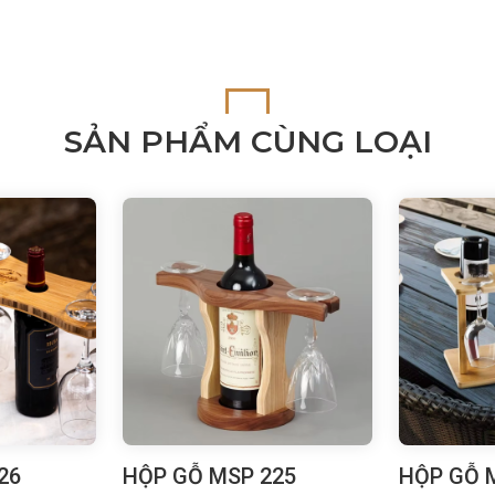
SẢN PHẨM CÙNG LOẠI
26
HỘP GỖ MSP 225
HỘP GỖ 