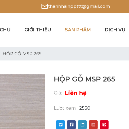
thanhhainppttt@gmail.com
 CHỦ
GIỚI THIỆU
SẢN PHẨM
DỊCH VỤ
HỘP GỖ MSP 265
HỘP GỖ MSP 265
Liên hệ
Giá:
Lượt xem:
2550