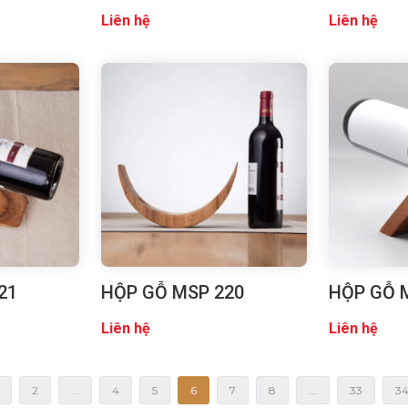
Liên hệ
Liên hệ
21
HỘP GỖ MSP 220
HỘP GỖ 
Liên hệ
Liên hệ
2
...
4
5
6
7
8
...
33
3