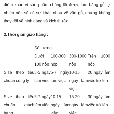
điểm khác vì sản phẩm chúng tôi được làm bằng gỗ tự
nhiên nên sẽ có sự khác nhau về vân gỗ, nhưng không
thay đổi về hình dáng và kích thước.
2.Thời gian giao hàng :
Số lượng
Dưới
100-300
300-1000
Trên 1000
100 hộp
hộp
hộp
hộp
Size theo tiêu
3-5 ngày
5-7 ngày
10-15
20 ngày làm
chuẩn công ty
làm việc
làm việc
ngày làm
việc trở lên
việc
Size theo tiêu
5-7 ngày
10-15
15-20
30 ngày làm
chuẩn khách
làm việc
ngày làm
ngày làm
việc trở lên
hàng.
việc
việc