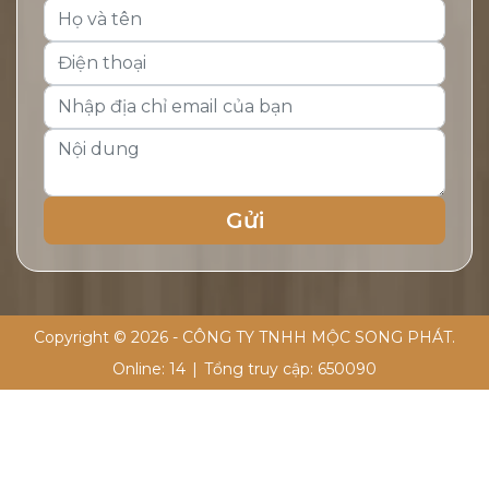
Copyright © 2026 - CÔNG TY TNHH MỘC SONG PHÁT.
Online:
14
|
Tổng truy cập:
650090