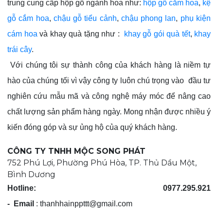
trung cung cấp hộp gỗ ngành hoa như:
hộp gỗ cắm hoa
,
kệ
gỗ cắm hoa
,
chậu gỗ tiểu cảnh
,
chậu phong lan
,
phụ kiện
cám hoa
và khay quà tặng như :
khay gỗ gói quà tết
,
khay
trái cây
.
Với chúng tôi sự thành công của khách hàng là niềm tự
hào của chúng tối vì vậy công ty luôn chú trọng vào đầu tư
nghiên cứu mẫu mã và công nghệ máy móc để nâng cao
chất lượng sản phẩm hàng ngày. Mong nhận được nhiều ý
kiến đóng góp và sự ủng hộ của quý khách hàng.
CÔNG TY TNHH MỘC SONG PHÁT
752 Phú Lợi, Phường Phú Hòa, TP. Thủ Dầu Một,
Bình Dương
Hotline: 0977.295.921
- Email
:
thanhhainppttt@gmail.com