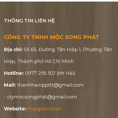
THÔNG TIN LIÊN HỆ
CÔNG TY TNHH MỘC SONG PHÁT
Địa chỉ:
Số 65, Đường Tân Hiệp 1, Phường Tân
Hiệp, Thành phố Hồ Chí Minh
Hotline:
0977 295 921 (Mr Hải)
Mail:
thanhhainppttt@gmail.com
- ctymocsongphat@gmail.com
Website:
hopgo.com.vn