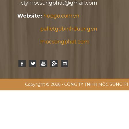
- ctymocsongphat@gmail.com
Website:
hopgo.com.vn
palletgobinhduong.vn
mocsongphat.com
Copyright © 2026 - CÔNG TY TNHH MỘC SONG PH