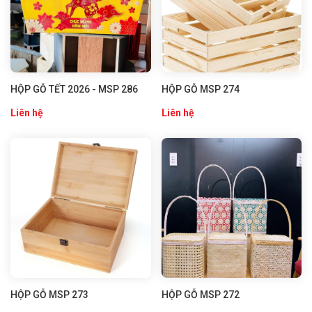
HỘP GỖ TẾT 2026 - MSP 286
HỘP GỖ MSP 274
Liên hệ
Liên hệ
HỘP GỖ MSP 273
HỘP GỖ MSP 272