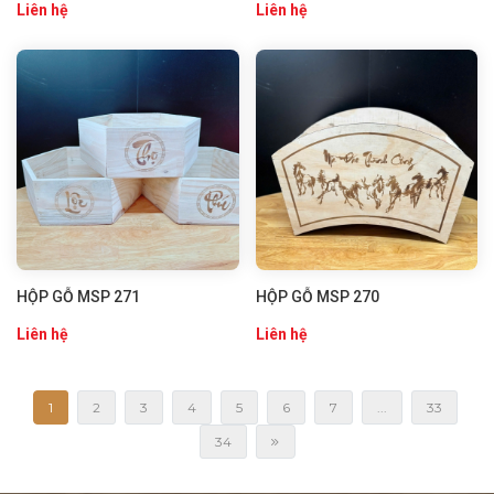
Liên hệ
Liên hệ
HỘP GỖ MSP 271
HỘP GỖ MSP 270
Liên hệ
Liên hệ
1
2
3
4
5
6
7
...
33
34