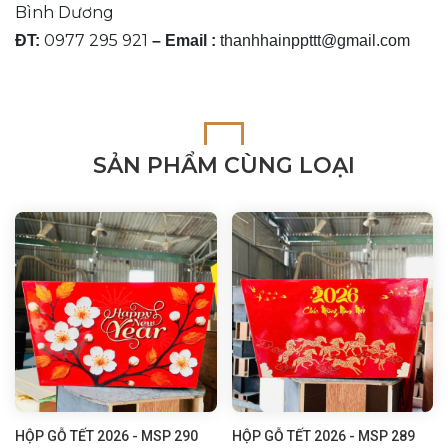
Bình Dương
0977 295 921
ĐT:
– Email :
thanhhainppttt@gmail.com
SẢN PHẨM CÙNG LOẠI
HỘP GỖ TẾT 2026 - MSP 290
HỘP GỖ TẾT 2026 - MSP 289