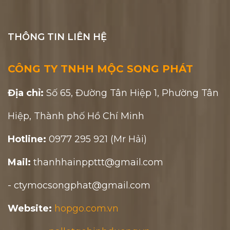
THÔNG TIN LIÊN HỆ
CÔNG TY TNHH MỘC SONG PHÁT
Địa chỉ:
Số 65, Đường Tân Hiệp 1, Phường Tân
Hiệp, Thành phố Hồ Chí Minh
Hotline:
0977 295 921 (Mr Hải)
Mail:
thanhhainppttt@gmail.com
- ctymocsongphat@gmail.com
Website:
hopgo.com.vn