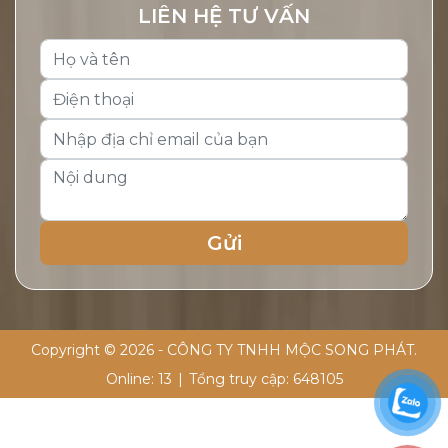
LIÊN HỆ TƯ VẤN
Copyright © 2026 - CÔNG TY TNHH MỘC SONG PHÁT.
Online:
13
|
Tổng truy cập:
648105