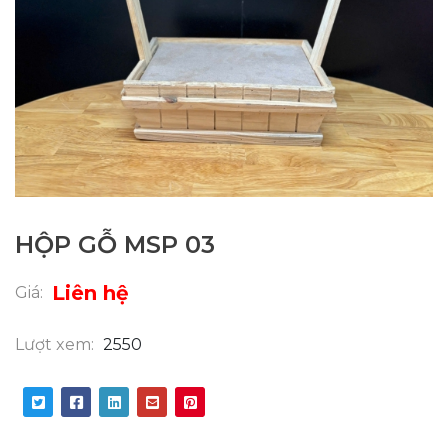
HỘP GỖ MSP 03
Liên hệ
Giá:
Lượt xem:
2550