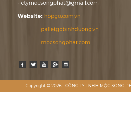
- ctymocsongphat@gmail.com
Website:
hopgo.com.vn
palletgobinhduong.vn
mocsongphat.com
Copyright © 2026 - CÔNG TY TNHH MỘC SONG PH