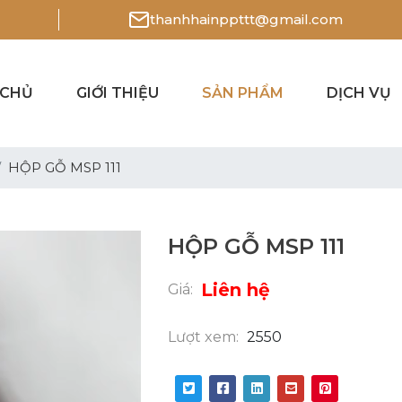
thanhhainppttt@gmail.com
 CHỦ
GIỚI THIỆU
SẢN PHẨM
DỊCH VỤ
HỘP GỖ MSP 111
HỘP GỖ MSP 111
Liên hệ
Giá:
Lượt xem:
2550