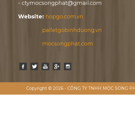
- ctymocsongphat@gmail.com
Website:
hopgo.com.vn
palletgobinhduong.vn
mocsongphat.com
Copyright © 2026 - CÔNG TY TNHH MỘC SONG PH