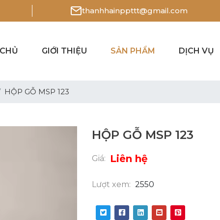
thanhhainppttt@gmail.com
 CHỦ
GIỚI THIỆU
SẢN PHẨM
DỊCH VỤ
HỘP GỖ MSP 123
HỘP GỖ MSP 123
Liên hệ
Giá:
Lượt xem:
2550