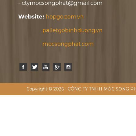
- ctymocsongphat@gmail.com
Website:
hopgo.com.vn
palletgobinhduong.vn
mocsongphat.com
Copyright © 2026 - CÔNG TY TNHH MỘC SONG PH