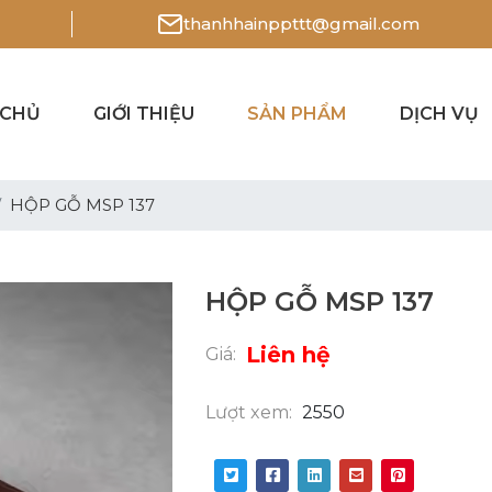
thanhhainppttt@gmail.com
 CHỦ
GIỚI THIỆU
SẢN PHẨM
DỊCH VỤ
HỘP GỖ MSP 137
HỘP GỖ MSP 137
Liên hệ
Giá:
Lượt xem:
2550