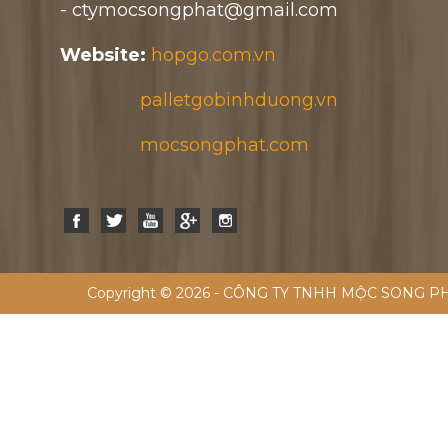
- ctymocsongphat@gmail.com
Website:
hopgo.com.vn
palletgobinhduong.vn
mocsongphat.com
Copyright © 2026 - CÔNG TY TNHH MỘC SONG PH