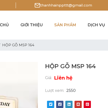
thanhhainppttt@gmail.com
 CHỦ
GIỚI THIỆU
SẢN PHẨM
DỊCH VỤ
HỘP GỖ MSP 164
HỘP GỖ MSP 164
Liên hệ
Giá:
Lượt xem:
2550