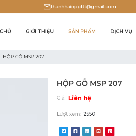
thanhhainppttt@gmail.com
 CHỦ
GIỚI THIỆU
SẢN PHẨM
DỊCH VỤ
HỘP GỖ MSP 207
HỘP GỖ MSP 207
Liên hệ
Giá:
Lượt xem:
2550