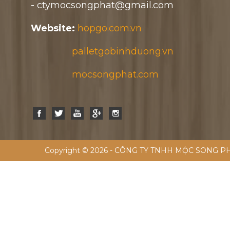
- ctymocsongphat@gmail.com
Website:
hopgo.com.vn
palletgobinhduong.vn
mocsongphat.com
Copyright © 2026 - CÔNG TY TNHH MỘC SONG PH