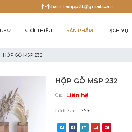
thanhhainppttt@gmail.com
 CHỦ
GIỚI THIỆU
SẢN PHẨM
DỊCH VỤ
HỘP GỖ MSP 232
HỘP GỖ MSP 232
Liên hệ
Giá:
Lượt xem:
2550