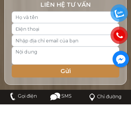
LIÊN HỆ TƯ VẤN
SMS
Gọi điện
Chỉ đường
Copyright © 2026 - CÔNG TY TNHH MỘC SONG PHÁT.
Online:
12
|
Tổng truy cập:
647840