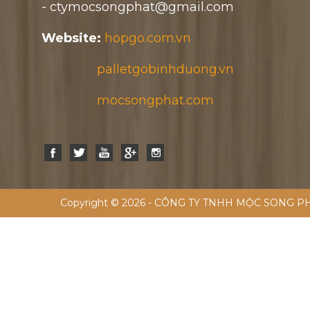
- ctymocsongphat@gmail.com
Website:
hopgo.com.vn
palletgobinhduong.vn
mocsongphat.com
Copyright © 2026 - CÔNG TY TNHH MỘC SONG PH