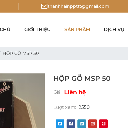
thanhhainppttt@gmail.com
 CHỦ
GIỚI THIỆU
SẢN PHẨM
DỊCH VỤ
HỘP GỖ MSP 50
HỘP GỖ MSP 50
Liên hệ
Giá:
Lượt xem:
2550