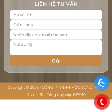
LIÊN HỆ TƯ VẤN
Copyright © 2026 - CÔNG TY TNHH MỘC SONG PHÁT.
Online:
15
|
Tổng truy cập:
647010