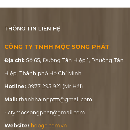
THÔNG TIN LIÊN HỆ
CÔNG TY TNHH MỘC SONG PHÁT
Địa chỉ:
Số 65, Đường Tân Hiệp 1, Phường Tân
Hiệp, Thành phố Hồ Chí Minh
Hotline:
0977 295 921 (Mr Hải)
Mail:
thanhhainppttt@gmail.com
- ctymocsongphat@gmail.com
Website:
hopgo.com.vn