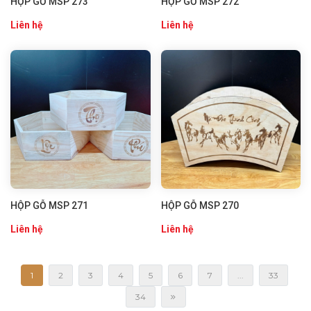
HỘP GỖ MSP 273
HỘP GỖ MSP 272
Liên hệ
Liên hệ
HỘP GỖ MSP 271
HỘP GỖ MSP 270
Liên hệ
Liên hệ
1
2
3
4
5
6
7
...
33
34