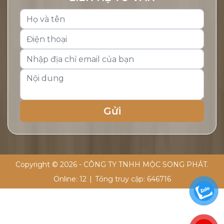
Copyright © 2026 - CÔNG TY TNHH MỘC SONG PHÁT.
Online:
12
|
Tổng truy cập:
646716