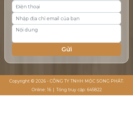
Copyright © 2026 - CÔNG TY TNHH MỘC SONG PHÁT.
Online:
16
|
Tổng truy cập:
645822