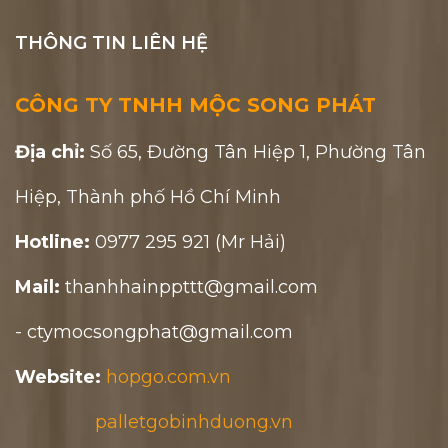
THÔNG TIN LIÊN HỆ
CÔNG TY TNHH MỘC SONG PHÁT
Địa chỉ:
Số 65, Đường Tân Hiệp 1, Phường Tân
Hiệp, Thành phố Hồ Chí Minh
Hotline:
0977 295 921 (Mr Hải)
Mail:
thanhhainppttt@gmail.com
- ctymocsongphat@gmail.com
Website:
hopgo.com.vn
palletgobinhduong.vn