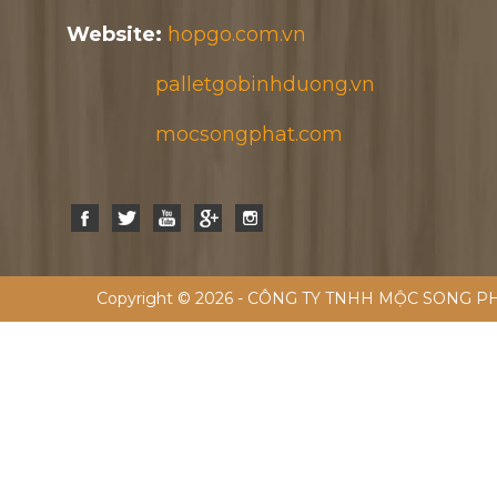
Website:
hopgo.com.vn
palletgobinhduong.vn
mocsongphat.com
Copyright © 2026 - CÔNG TY TNHH MỘC SONG PH