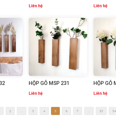
Liên hệ
Liên hệ
32
HỘP GỖ MSP 231
HỘP GỖ 
Liên hệ
Liên hệ
2
...
3
4
5
6
7
...
33
3