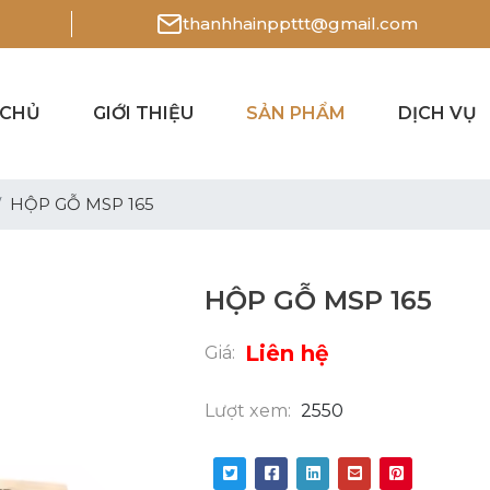
thanhhainppttt@gmail.com
 CHỦ
GIỚI THIỆU
SẢN PHẨM
DỊCH VỤ
HỘP GỖ MSP 165
HỘP GỖ MSP 165
Liên hệ
Giá:
Lượt xem:
2550