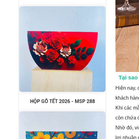
Tại sao
Hiện nay, 
khách hàng
HỘP GỖ TẾT 2026 - MSP 288
Khi các mẫ
còn chứa 
Nhờ đó, vi
lợi nhuận 