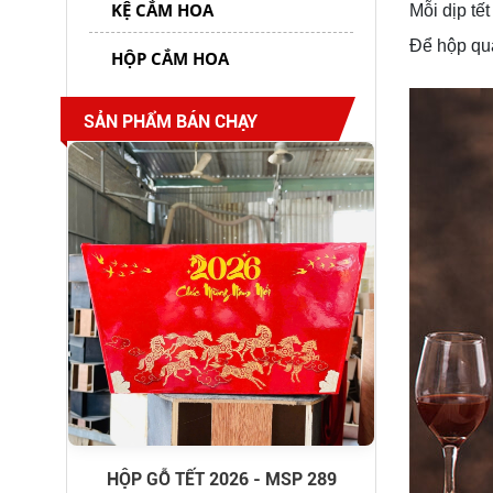
KỆ CẮM HOA
Mỗi dịp tế
Để hộp quà
HỘP CẮM HOA
HỘP GỖ TẾT 2026 - MSP 290
SẢN PHẨM BÁN CHẠY
HỘP GỖ TẾT 2026 - MSP 289