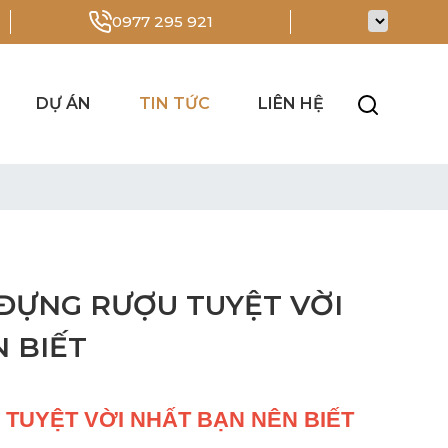
0977 295 921
DỰ ÁN
TIN TỨC
LIÊN HỆ
ĐỰNG RƯỢU TUYỆT VỜI
 BIẾT
TUYỆT VỜI NHẤT BẠN NÊN BIẾT