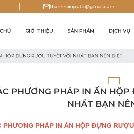
thanhhainppttt@gmail.com
 CHỦ
GIỚI THIỆU
SẢN PHẨM
DỊCH VỤ
N HỘP ĐỰNG RƯỢU TUYỆT VỜI NHẤT BẠN NÊN BIẾT
ÁC PHƯƠNG PHÁP IN ẤN HỘP 
NHẤT BẠN NÊN
 PHƯƠNG PHÁP IN ẤN HỘP ĐỰNG RƯỢU 