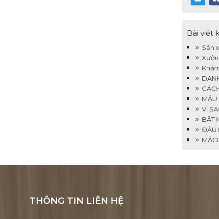
Bài viết 
Sản xu
HỘP GỖ TẾT 2026 - MSP 286
Xưởng 
Khám 
DANH 
CÁCH 
MẪU C
VÌ SA
BẬT M
ĐÂU L
MÁCH 
THÔNG TIN LIÊN HỆ
HỘP GỖ TẾT 2026 - MSP 285