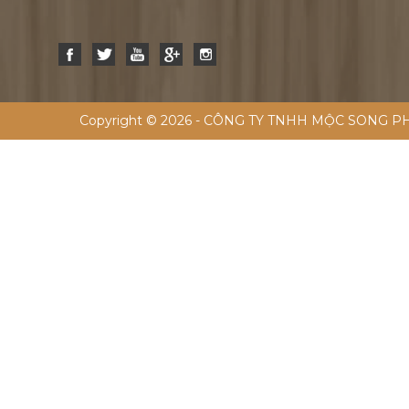
Copyright © 2026 - CÔNG TY TNHH MỘC SONG PH
HỘP GỖ TẾT 2026 - MSP 283