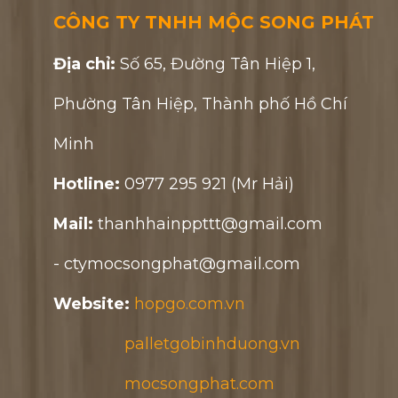
CÔNG TY TNHH MỘC SONG PHÁT
Địa chỉ:
Số 65, Đường Tân Hiệp 1,
Phường Tân Hiệp, Thành phố Hồ Chí
Minh
Hotline:
0977 295 921 (Mr Hải)
Mail:
thanhhainppttt@gmail.com
- ctymocsongphat@gmail.com
HỘP GỖ TẾT 2026 - MSP 284
Website:
hopgo.com.vn
palletgobinhduong.vn
mocsongphat.com