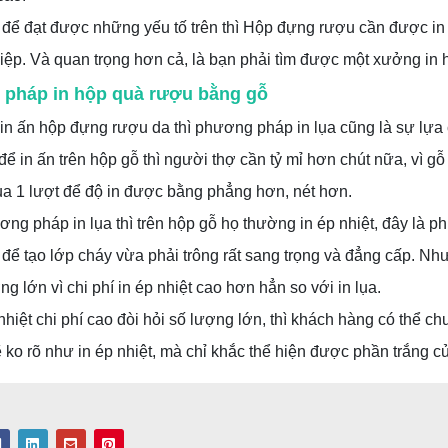
 để đạt được những yếu tố trên thì Hộp đựng rượu cần được in ấn
ệp. Và quan trọng hơn cả, là bạn phải tìm được một xưởng in hộ
pháp in hộp quà rượu bằng gỗ
n ấn hộp đựng rượu da thì phương pháp in lụa cũng là sự lựa 
để in ấn trên hộp gỗ thì người thợ cần tỷ mỉ hơn chút nữa, vì g
ua 1 lượt để độ in được bằng phẳng hơn, nét hơn.
ng pháp in lụa thì trên hộp gỗ họ thường in ép nhiệt, đây là 
 để tạo lớp cháy vừa phải trông rất sang trọng và đẳng cấp. 
ng lớn vì chi phí in ép nhiệt cao hơn hẳn so với in lụa.
nhiệt chi phí cao đòi hỏi số lượng lớn, thì khách hàng có thể c
ẽ ko rõ như in ép nhiệt, mà chỉ khắc thể hiện được phần trắng c