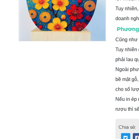
Tuy nhiên,
doanh nghi
Phương 
Cũng như i
Tuy nhiên 
phải lau q
HỘP GỖ TẾT 2026 - MSP 287
Ngoài phươ
bề mặt gỗ,
cho số lượ
Nếu in ép 
rượu thì s
Chia sẻ: