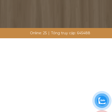
Online:
25
|
Tổng truy cập:
645488