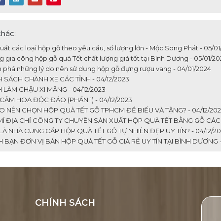
khác:
ất các loại hộp gỗ theo yêu cầu, số lượng lớn - Mộc Song Phát - 05/01
gia công hộp gỗ quà Tết chất lượng giá tốt tại Bình Dương - 05/01/20
phá những lý do nên sử dụng hộp gỗ đựng rượu vang - 04/01/2024
SÁCH CHÀNH XE CÁC TỈNH - 04/12/2023
LÀM CHẬU XI MĂNG - 04/12/2023
ẮM HOA ĐỘC ĐÁO (PHẦN 1) - 04/12/2023
O NÊN CHỌN HỘP QUÀ TẾT GỖ TPHCM ĐỂ BIẾU VÀ TẶNG? - 04/12/20
Í ĐỊA CHỈ CÔNG TY CHUYÊN SẢN XUẤT HỘP QUÀ TẾT BẰNG GỖ CÁC LO
À NHÀ CUNG CẤP HỘP QUÀ TẾT GỖ TỰ NHIÊN ĐẸP UY TÍN? - 04/12/20
BẠN ĐƠN VỊ BÁN HỘP QUÀ TẾT GỖ GIÁ RẺ UY TÍN TẠI BÌNH DƯƠNG - 
CHÍNH SÁCH