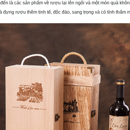
t đến là các sản phẩm về rượu lại lên ngôi và một món quà không
 đựng rượu thêm tinh tế, độc đáo, sang trọng và có tính thẩm m