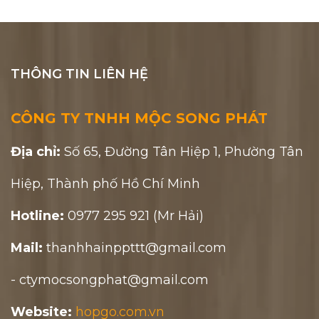
THÔNG TIN LIÊN HỆ
CÔNG TY TNHH MỘC SONG PHÁT
Địa chỉ:
Số 65, Đường Tân Hiệp 1, Phường Tân
Hiệp, Thành phố Hồ Chí Minh
Hotline:
0977 295 921 (Mr Hải)
Mail:
thanhhainppttt@gmail.com
- ctymocsongphat@gmail.com
Website:
hopgo.com.vn