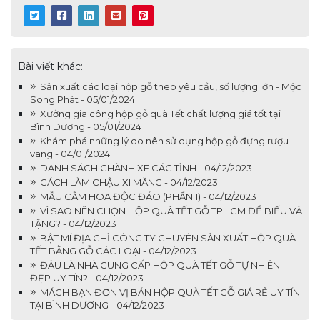
Bài viết khác:
Sản xuất các loại hộp gỗ theo yêu cầu, số lượng lớn - Mộc
Song Phát - 05/01/2024
Xưởng gia công hộp gỗ quà Tết chất lượng giá tốt tại
Bình Dương - 05/01/2024
Khám phá những lý do nên sử dụng hộp gỗ đựng rượu
vang - 04/01/2024
DANH SÁCH CHÀNH XE CÁC TỈNH - 04/12/2023
CÁCH LÀM CHẬU XI MĂNG - 04/12/2023
MẪU CẮM HOA ĐỘC ĐÁO (PHẦN 1) - 04/12/2023
VÌ SAO NÊN CHỌN HỘP QUÀ TẾT GỖ TPHCM ĐỂ BIẾU VÀ
TẶNG? - 04/12/2023
BẬT MÍ ĐỊA CHỈ CÔNG TY CHUYÊN SẢN XUẤT HỘP QUÀ
TẾT BẰNG GỖ CÁC LOẠI - 04/12/2023
ĐÂU LÀ NHÀ CUNG CẤP HỘP QUÀ TẾT GỖ TỰ NHIÊN
ĐẸP UY TÍN? - 04/12/2023
MÁCH BẠN ĐƠN VỊ BÁN HỘP QUÀ TẾT GỖ GIÁ RẺ UY TÍN
TẠI BÌNH DƯƠNG - 04/12/2023